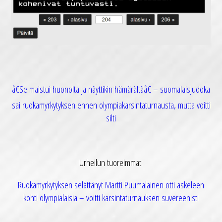
â€Se maistui huonolta ja näyttikin hämärältäâ€ – suomalaisjudoka
sai ruokamyrkytyksen ennen olympiakarsintaturnausta, mutta voitti
silti
Urheilun tuoreimmat:
Ruokamyrkytyksen selättänyt Martti Puumalainen otti askeleen
kohti olympialaisia – voitti karsintaturnauksen suvereenisti