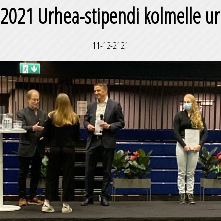
021 Urhea-stipendi kolmelle urh
11-12-2121