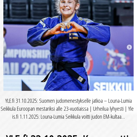
YLE.fi 31.10.2025: Suomen judo­menestykselle jatkoa – Louna-Lumia
Seikkula Euroopan mestariksi alle 23-vuotiaissa | Urheilua lyhyesti | Yle
is.fi 1.11.2025: Louna-Lumia Seikkula voitti judon EM-kultaa…