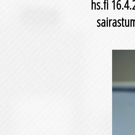
hs.fi 16.4
sairastum