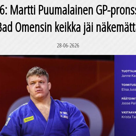
26: Martti Puumalainen GP-pronss
Bad Omensin keikka jäi näkemätt
28-06-2626