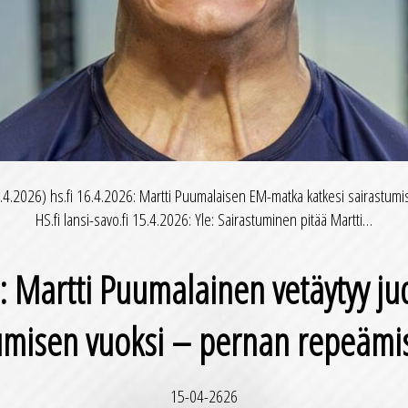
6.4.2026) hs.fi 16.4.2026: Martti Puumalaisen EM-matka katkesi sairastumis
HS.fi lansi-savo.fi 15.4.2026: Yle: Sairastuminen pitää Martti…
6: Martti Puumalainen vetäytyy j
umisen vuoksi – pernan repeämis
15-04-2626