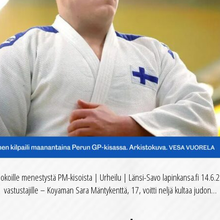
udokoille menestystä PM-kisoista | Urheilu | Länsi-Savo lapinkansa.fi 14.6.2
vastustajille – Koyaman Sara Mäntykenttä, 17, voitti neljä kultaa judon…