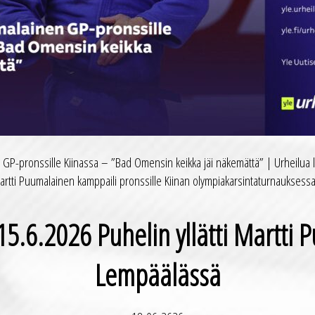
 GP-pronssille Kiinassa – ”Bad Omensin keikka jäi näkemättä” | Urheilua ly
artti Puumalainen kamppaili pronssille Kiinan olympiakarsintaturnauksess
5.6.2026 Puhelin yllätti Martti
Lempäälässä