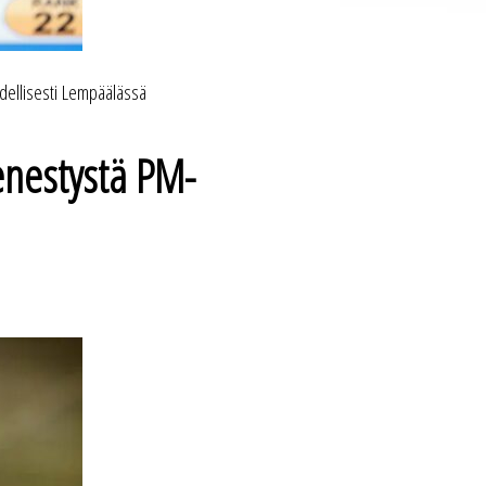
äydellisesti Lempäälässä
enestystä PM-