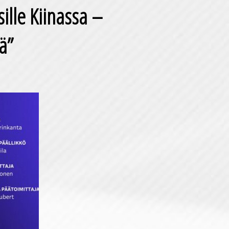
ille Kiinassa –
ä”