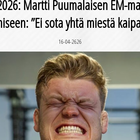
.2026: Martti Puumalaisen EM-ma
iseen: ”Ei sota yhtä miestä kaipa
16-04-2626