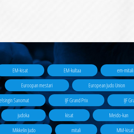
EM-kisat
EM-kultaa
em-mitali
Euroopan mestari
European Judo Union
elsingin Sanomat
IJF Grand Prix
IJF G
judoka
kisat
Meido-kan
Mikkelin Judo
mitali
MM-kisat