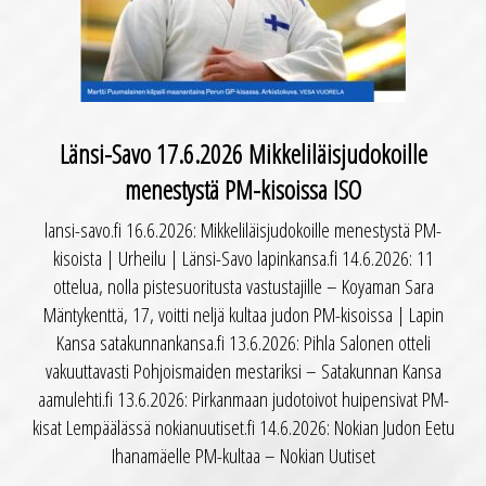
Länsi-Savo 17.6.2026 Mikkeliläisjudokoille
menestystä PM-kisoissa ISO
lansi-savo.fi 16.6.2026: Mikkeliläisjudokoille menestystä PM-
kisoista | Urheilu | Länsi-Savo lapinkansa.fi 14.6.2026: 11
ottelua, nolla pistesuoritusta vastustajille – Koyaman Sara
Mäntykenttä, 17, voitti neljä kultaa judon PM-kisoissa | Lapin
Kansa satakunnankansa.fi 13.6.2026: Pihla Salonen otteli
vakuuttavasti Pohjoismaiden mestariksi – Satakunnan Kansa
aamulehti.fi 13.6.2026: Pirkanmaan judotoivot huipensivat PM-
kisat Lempäälässä nokianuutiset.fi 14.6.2026: Nokian Judon Eetu
Ihanamäelle PM-kultaa – Nokian Uutiset