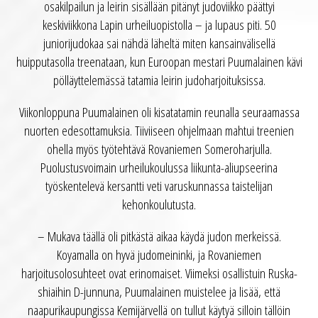
osakilpailun ja leirin sisällään pitänyt judoviikko päättyi
keskiviikkona Lapin urheiluopistolla – ja lupaus piti. 50
juniorijudokaa sai nähdä läheltä miten kansainvälisellä
huipputasolla treenataan, kun Euroopan mestari Puumalainen kävi
pölläyttelemässä tatamia leirin judoharjoituksissa.
Viikonloppuna Puumalainen oli kisatatamin reunalla seuraamassa
nuorten edesottamuksia. Tiiviiseen ohjelmaan mahtui treenien
ohella myös työtehtävä Rovaniemen Someroharjulla.
Puolustusvoimain urheilukoulussa liikunta-aliupseerina
työskentelevä kersantti veti varuskunnassa taistelijan
kehonkoulutusta.
– Mukava täällä oli pitkästä aikaa käydä judon merkeissä.
Koyamalla on hyvä judomeininki, ja Rovaniemen
harjoitusolosuhteet ovat erinomaiset. Viimeksi osallistuin Ruska-
shiaihin D-junnuna, Puumalainen muistelee ja lisää, että
naapurikaupungissa Kemijärvellä on tullut käytyä silloin tällöin