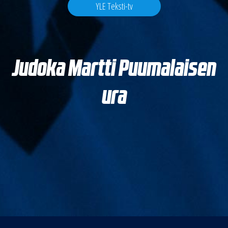
YLE Teksti-tv
Judoka Martti Puumalaisen
ura