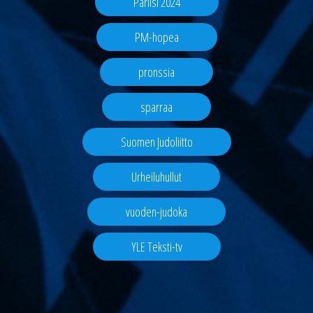
Pariisi 2024
PM-hopea
pronssia
sparraa
Suomen Judoliitto
Urheiluhullut
vuoden-judoka
YLE Teksti-tv