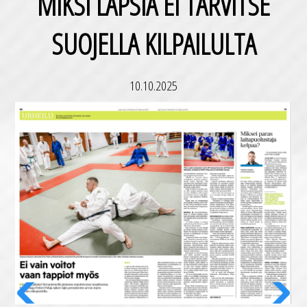
MIKSI LAPSIA EI TAR­VIT­SE
SUO­JEL­LA KIL­PAI­LUL­TA
10.10.2025