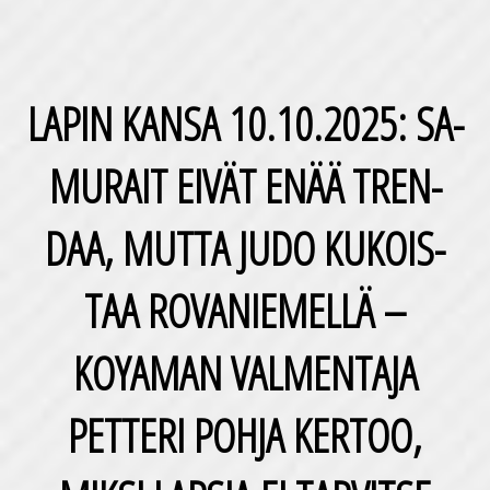
LAPIN KANSA 10.10.2025: SA­
MU­RAIT EIVÄT ENÄÄ TREN­
DAA, MUTTA JUDO KU­KOIS­
TAA RO­VA­NIE­MEL­LÄ –
KOYAMAN VAL­MEN­TA­JA
PETTERI POHJA KERTOO,