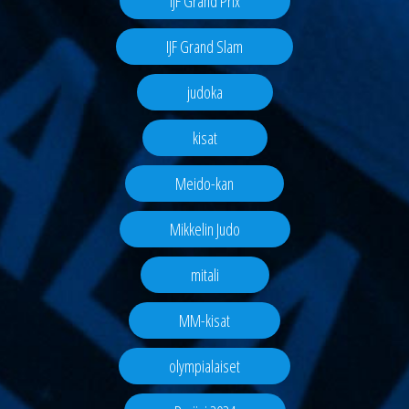
IJF Grand Prix
IJF Grand Slam
judoka
kisat
Meido-kan
Mikkelin Judo
mitali
MM-kisat
olympialaiset