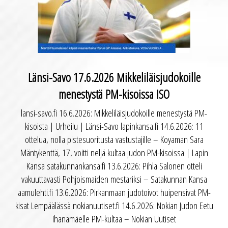
Länsi-Savo 17.6.2026 Mikkeliläisjudokoille
menestystä PM-kisoissa ISO
lansi-savo.fi 16.6.2026: Mikkeliläisjudokoille menestystä PM-
kisoista | Urheilu | Länsi-Savo lapinkansa.fi 14.6.2026: 11
ottelua, nolla pistesuoritusta vastustajille – Koyaman Sara
Mäntykenttä, 17, voitti neljä kultaa judon PM-kisoissa | Lapin
Kansa satakunnankansa.fi 13.6.2026: Pihla Salonen otteli
vakuuttavasti Pohjoismaiden mestariksi – Satakunnan Kansa
aamulehti.fi 13.6.2026: Pirkanmaan judotoivot huipensivat PM-
kisat Lempäälässä nokianuutiset.fi 14.6.2026: Nokian Judon Eetu
Ihanamäelle PM-kultaa – Nokian Uutiset