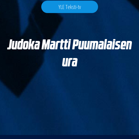
YLE Teksti-tv
Judoka Martti Puumalaisen
ura