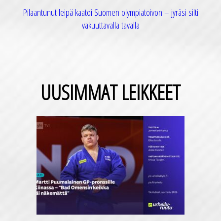
Pilaantunut leipä kaatoi Suomen olympiatoivon – jyräsi silti
vakuuttavalla tavalla
UUSIMMAT LEIKKEET