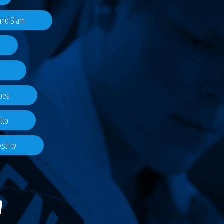
rand Slam
pea
tto
sti-tv
a