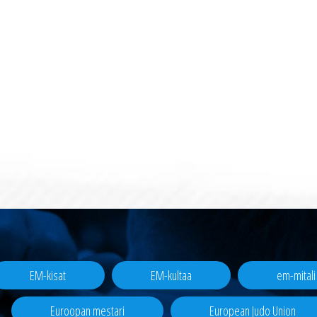
EM-kisat
EM-kultaa
em-mitali
Euroopan mestari
European Judo Union