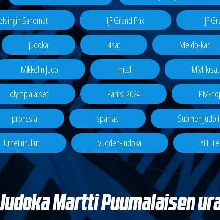
elsingin Sanomat
IJF Grand Prix
IJF G
judoka
kisat
Meido-kan
Mikkelin Judo
mitali
MM-kisat
olympialaiset
Pariisi 2024
PM-ho
pronssia
sparraa
Suomen Judolii
Urheiluhullut
vuoden-judoka
YLE Tek
Judoka Martti Puumalaisen ur