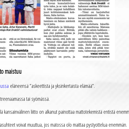
to maistuu
elussa
eläneensä ”askeettista ja yksinkertaista elämää”.
a, treenaamassa tai syömässä.
llä kansainvälinen liitto on alkanut painottaa mattotekemistä entistä enem
masuhteet voivat muuttua, jos matossa olo maittaa pystyottelua enemmän.