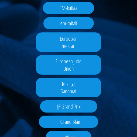
EM-kultaa
em-mitali
Euroopan
mestari
European Judo
Union
Helsingin
Sanomat
IJF Grand Prix
IJF Grand Slam
judoka