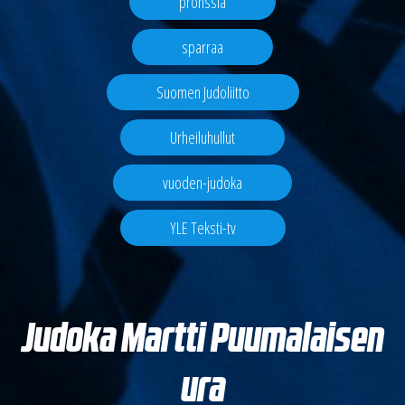
pronssia
sparraa
Suomen Judoliitto
Urheiluhullut
vuoden-judoka
YLE Teksti-tv
Judoka Martti Puumalaisen
ura