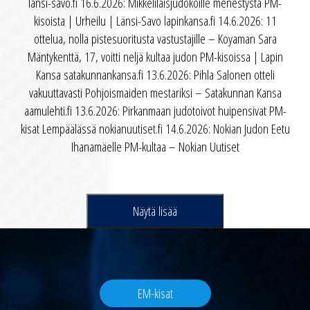
lansi-savo.fi 16.6.2026: Mikkeliläisjudokoille menestystä PM-
kisoista | Urheilu | Länsi-Savo lapinkansa.fi 14.6.2026: 11
ottelua, nolla pistesuoritusta vastustajille – Koyaman Sara
Mäntykenttä, 17, voitti neljä kultaa judon PM-kisoissa | Lapin
Kansa satakunnankansa.fi 13.6.2026: Pihla Salonen otteli
vakuuttavasti Pohjoismaiden mestariksi – Satakunnan Kansa
aamulehti.fi 13.6.2026: Pirkanmaan judotoivot huipensivat PM-
kisat Lempäälässä nokianuutiset.fi 14.6.2026: Nokian Judon Eetu
Ihanamäelle PM-kultaa – Nokian Uutiset
Näytä lisää
EM-kisat