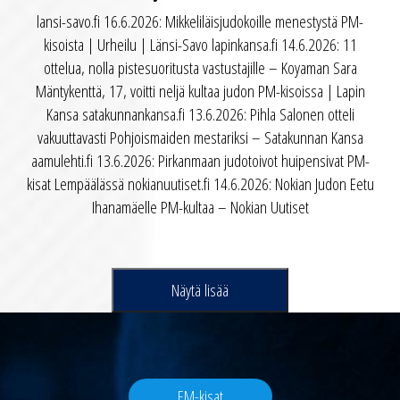
lansi-savo.fi 16.6.2026: Mikkeliläisjudokoille menestystä PM-
kisoista | Urheilu | Länsi-Savo lapinkansa.fi 14.6.2026: 11
ottelua, nolla pistesuoritusta vastustajille – Koyaman Sara
Mäntykenttä, 17, voitti neljä kultaa judon PM-kisoissa | Lapin
Kansa satakunnankansa.fi 13.6.2026: Pihla Salonen otteli
vakuuttavasti Pohjoismaiden mestariksi – Satakunnan Kansa
aamulehti.fi 13.6.2026: Pirkanmaan judotoivot huipensivat PM-
kisat Lempäälässä nokianuutiset.fi 14.6.2026: Nokian Judon Eetu
Ihanamäelle PM-kultaa – Nokian Uutiset
Näytä lisää
EM-kisat