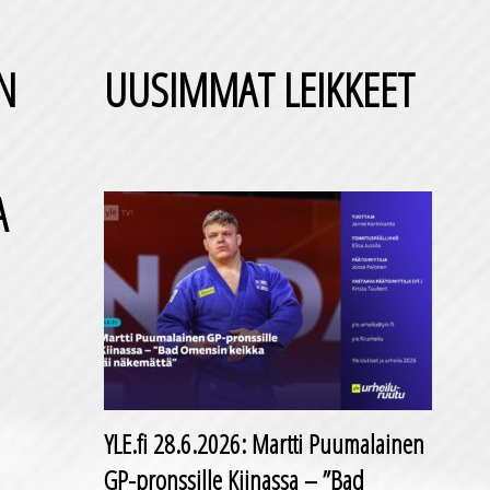
IN
UUSIMMAT LEIKKEET
A
YLE.fi 28.6.2026: Martti Puumalainen
GP-pronssille Kiinassa – ”Bad