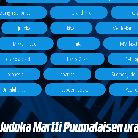
elsingin Sanomat
IJF Grand Prix
IJF G
judoka
kisat
Meido-kan
Mikkelin Judo
mitali
MM-kisat
olympialaiset
Pariisi 2024
PM-ho
pronssia
sparraa
Suomen Judolii
Urheiluhullut
vuoden-judoka
YLE Tek
Judoka Martti Puumalaisen ur