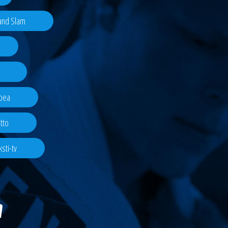
rand Slam
pea
tto
sti-tv
a