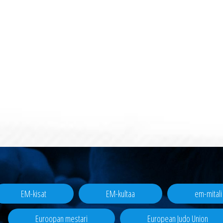
EM-kisat
EM-kultaa
em-mitali
Euroopan mestari
European Judo Union