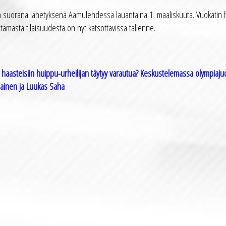
in suorana lähetyksenä Aamulehdessä lauantaina 1. maaliskuuta. Vuokatin
tämästä tilaisuudesta on nyt katsottavissa tallenne.
siin haasteisiin huippu-urheilijan täytyy varautua? Keskustelemassa olympiaju
ainen ja Luukas Saha