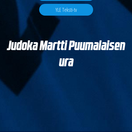
YLE Teksti-tv
Judoka Martti Puumalaisen
ura