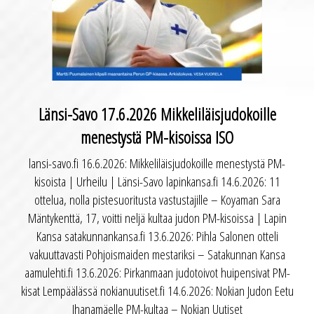
Länsi-Savo 17.6.2026 Mikkeliläisjudokoille
menestystä PM-kisoissa ISO
lansi-savo.fi 16.6.2026: Mikkeliläisjudokoille menestystä PM-
kisoista | Urheilu | Länsi-Savo lapinkansa.fi 14.6.2026: 11
ottelua, nolla pistesuoritusta vastustajille – Koyaman Sara
Mäntykenttä, 17, voitti neljä kultaa judon PM-kisoissa | Lapin
Kansa satakunnankansa.fi 13.6.2026: Pihla Salonen otteli
vakuuttavasti Pohjoismaiden mestariksi – Satakunnan Kansa
aamulehti.fi 13.6.2026: Pirkanmaan judotoivot huipensivat PM-
kisat Lempäälässä nokianuutiset.fi 14.6.2026: Nokian Judon Eetu
Ihanamäelle PM-kultaa – Nokian Uutiset